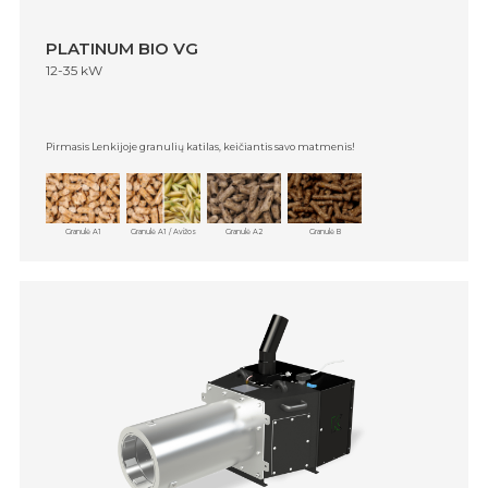
PLATINUM BIO VG
12-35 kW
Pirmasis Lenkijoje granulių katilas, keičiantis savo matmenis!
Granulė A1
Granulė A1 / Avižos
Granulė A2
Granulė B