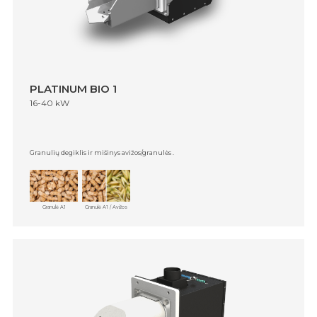
PLATINUM BIO 1
16-40 kW
Granulių degiklis ir mišinys avižos/granulės .
Granulė A1
Granulė A1 / Avižos