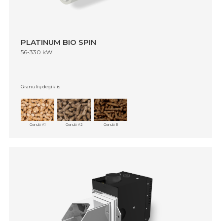
PLATINUM BIO SPIN
56-330 kW
Granulių degiklis
Granulė A1
Granulė A2
Granulė B