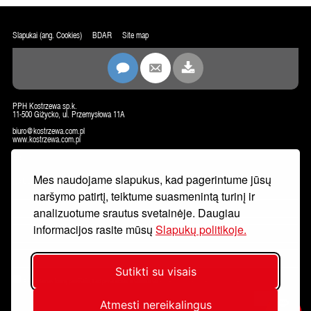
Slapukai (ang. Cookies)
BDAR
Site map
PPH Kostrzewa sp.k.
11-500 Giżycko, ul. Przemysłowa 11A
biuro@kostrzewa.com.pl
www.kostrzewa.com.pl
KONTAKTAI
Mes naudojame slapukus, kad pagerintume jūsų
NAUJIENLAIŠKIS
naršymo patirtį, teiktume suasmenintą turinį ir
analizuotume srautus svetainėje. Daugiau
informacijos rasite mūsų
Slapukų politikoje.
Sutikti su visais
Pateikdamas formą pareiškiu, kad perskaičiau ir sutinku su
asmens duomenų tvarkymo politika.
Užsirašyti.
Atmesti nereikalingus