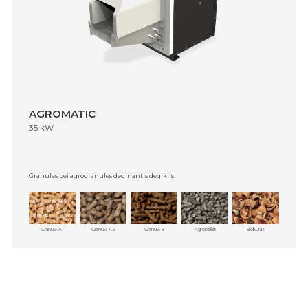
AGROMATIC
35 kW
Granules bei agrogranules deginantis degiklis.
Granulė A1
Granulė A2
Granulė B
Agropellet
Biokuras